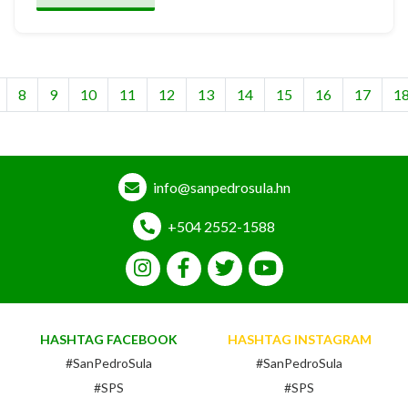
8
9
10
11
12
13
14
15
16
17
1
info@sanpedrosula.hn
+504 2552-1588
HASHTAG FACEBOOK
HASHTAG INSTAGRAM
#SanPedroSula
#SanPedroSula
#SPS
#SPS