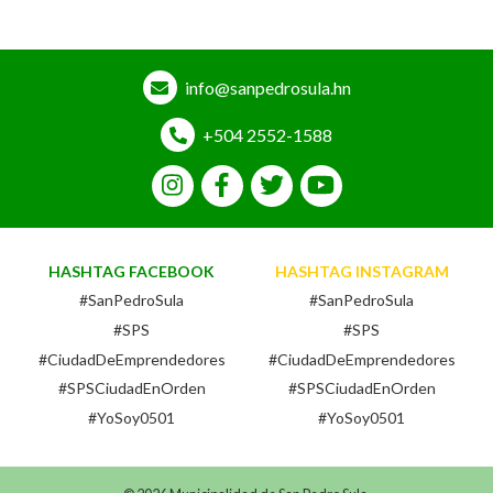
info@sanpedrosula.hn
+504 2552-1588
HASHTAG FACEBOOK
HASHTAG INSTAGRAM
#SanPedroSula
#SanPedroSula
#SPS
#SPS
#CiudadDeEmprendedores
#CiudadDeEmprendedores
#SPSCiudadEnOrden
#SPSCiudadEnOrden
#YoSoy0501
#YoSoy0501