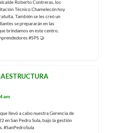
alcalde Roberto Contreras, los
itación Técnico Chamelecón hoy
atuita. También se les creó un
iantes se prepararán en las
que brindamos en este centro.
prendedores #SPS 🤝
FRAESTRUCTURA
44 am
 que llevó a cabo nuestra Gerencia de
22 en San Pedro Sula, bajo la gestión
as. #SanPedroSula