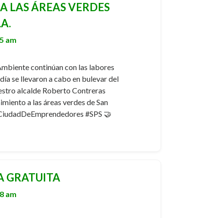
 LAS ÁREAS VERDES
A.
45 am
 Ambiente continúan con las labores
 día se llevaron a cabo en bulevar del
uestro alcalde Roberto Contreras
miento a las áreas verdes de San
#CiudadDeEmprendedores #SPS 🤝
A GRATUITA
48 am