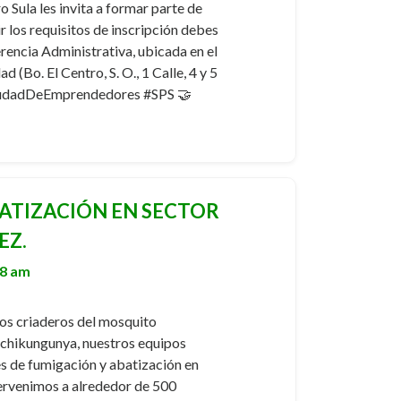
 Sula les invita a formar parte de
r los requisitos de inscripción debes
erencia Administrativa, ubicada en el
d (Bo. El Centro, S. O., 1 Calle, 4 y 5
iudadDeEmprendedores #SPS 🤝
ATIZACIÓN EN SECTOR
EZ.
58 am
los criaderos del mosquito
y chikungunya, nuestros equipos
es de fumigación y abatización en
ervenimos a alrededor de 500