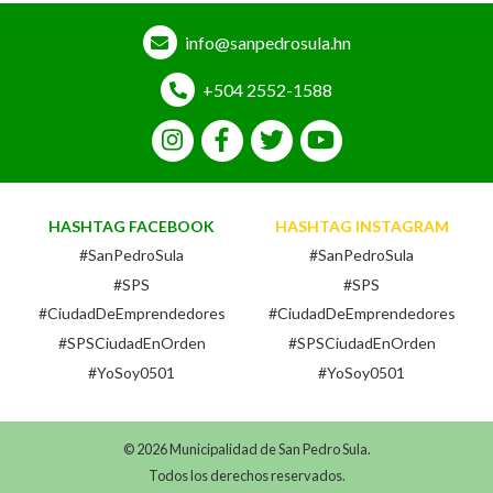
info@sanpedrosula.hn
+504 2552-1588
HASHTAG FACEBOOK
HASHTAG INSTAGRAM
#SanPedroSula
#SanPedroSula
#SPS
#SPS
#CiudadDeEmprendedores
#CiudadDeEmprendedores
#SPSCiudadEnOrden
#SPSCiudadEnOrden
#YoSoy0501
#YoSoy0501
© 2026 Municipalidad de San Pedro Sula.
Todos los derechos reservados.