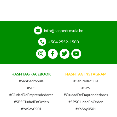
info@sanpedrosula.hn
+504 2552-1588
HASHTAG FACEBOOK
HASHTAG INSTAGRAM
#SanPedroSula
#SanPedroSula
#SPS
#SPS
#CiudadDeEmprendedores
#CiudadDeEmprendedores
#SPSCiudadEnOrden
#SPSCiudadEnOrden
#YoSoy0501
#YoSoy0501