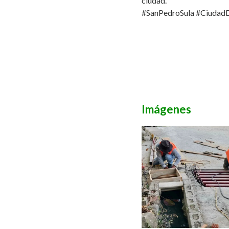
ciudad.
#SanPedroSula
#Ciudad
Imágenes