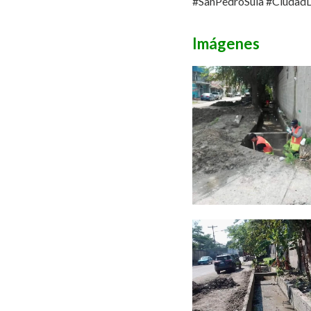
#SanPedroSula #Ciudad
Imágenes