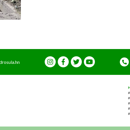
drosula.hn
#
#
#
#
#