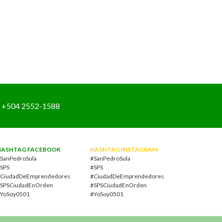
+504 2552-1588
HASHTAG FACEBOOK
HASHTAG INSTAGRAM
SanPedroSula
#SanPedroSula
SPS
#SPS
CiudadDeEmprendedores
#CiudadDeEmprendedores
SPSCiudadEnOrden
#SPSCiudadEnOrden
YoSoy0501
#YoSoy0501