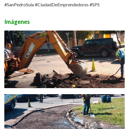
#SanPedroSula #CiudadDeEmprendedores #SPS
Imágenes