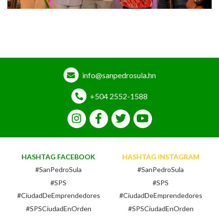
info@sanpedrosula.hn
+504 2552-1588
HASHTAG FACEBOOK
HASHTAG INSTAGRAM
#SanPedroSula
#SanPedroSula
#SPS
#SPS
#CiudadDeEmprendedores
#CiudadDeEmprendedores
#SPSCiudadEnOrden
#SPSCiudadEnOrden