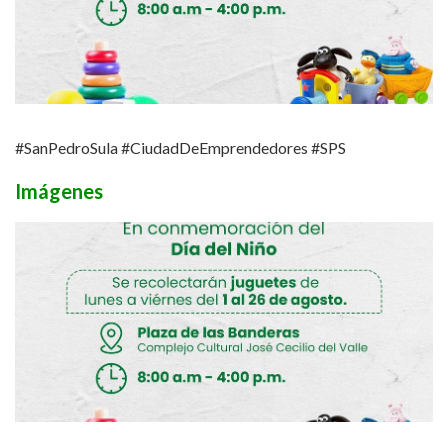
#SanPedroSula
#CiudadDeEmprendedores
#SPS
Imágenes