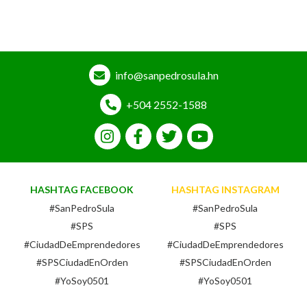
info@sanpedrosula.hn
+504 2552-1588
HASHTAG FACEBOOK
HASHTAG INSTAGRAM
#SanPedroSula
#SanPedroSula
#SPS
#SPS
#CiudadDeEmprendedores
#CiudadDeEmprendedores
#SPSCiudadEnOrden
#SPSCiudadEnOrden
#YoSoy0501
#YoSoy0501