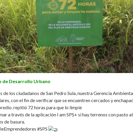
o de Desarrollo Urbano
os de los ciudadanos de San Pedro Sula, nuestra Gerencia Ambiental
olares, con el fin de verificar que se encuentren cercados y enchapad
redio. repitió 72 horas para que lo limpie
ar a través de la aplicación I am SPS+ si hay terrenos con pasto al
es de basura.
DeEmprendedores
#SPS