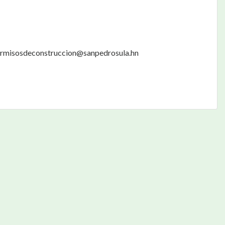
rmisosdeconstruccion@sanpedrosula.hn